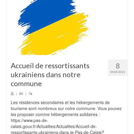
Infos pratiques
Enfance / jeunesse
Ecole
Santé
Transports en commun
Seniors
Accueil de ressortissants
8
ukrainiens dans notre
MAR 2022
Tennis
commune
Collecte des ordures
|
|
Bibliothèque
Les résidences secondaires et les hébergements de
tourisme sont nombreux sur notre commune. Vous pouvez
CCAS
les proposer comme hébergements solidaires :
https://www.pas-de-
Notre village
calais.gouv.fr/Actualites/Actualites/Accueil-de-
ressortissants-ukrainiens-dans-le-Pas-de-Calais?