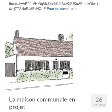
Le village en images
fbclid=IwAR00rVHiGqVkJ0bddL2iA4VXIUKuAFmbkQfwt1–
6z-jTTSNeRJ8EsNQ-lE
Pour en savoir plus
Les balades VTT et pédestres
Hébergements touristiques
Commerces et artisanats
du vent dans mes valises
Les Voiles des 2 Caps – Camping
Services
Pascale Denavault – Assistante
Maternelle
Stéphanie Lootens Photographe
La maison communale en
26
Travaux – Construction
projet
JAN 2022
SB Renovation – Plaquiste Enduiseur