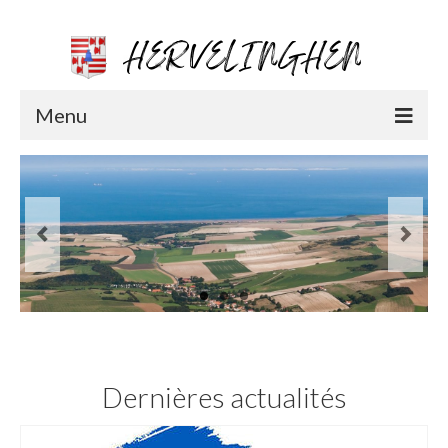
Menu
Vie municipale
Coordonnées et permanence
CR du Conseil municipal
Les élus
Projets / Travaux
Les démarches administratives
Dernières actualités
Urbanisme