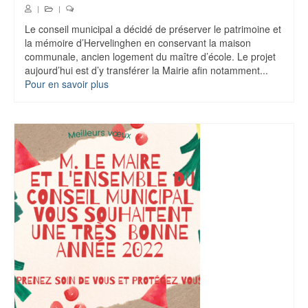
|
|
Steve Delattre – Plomberie /
Le conseil municipal a décidé de préserver le patrimoine et
Chauffage / Sanitaire
la mémoire d’Hervelinghen en conservant la maison
communale, ancien logement du maître d’école. Le projet
Histoire de la commune
aujourd’hui est d’y transférer la Mairie afin notamment...
Pour en savoir plus
Vivre ensemble
Bilan des animations passées
Manifestations à venir
Actualités
Nous contacter