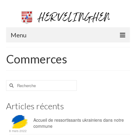
Menu
Vie municipale
Commerces
Coordonnées et permanence
CR du Conseil municipal
Rechercher
Les élus
:
Projets / Travaux
Articles récents
Les démarches administratives
Accueil de ressortissants ukrainiens dans notre
Urbanisme
commune
8 mars 2022