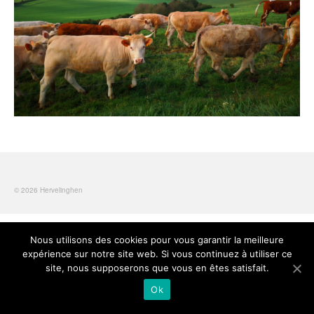
Infos pratiques
Enfance / jeunesse
Ecole
Santé
Transports en commun
Seniors
Tennis
© 2026 Hervelinghen
Collecte des ordures
Bibliothèque
Nous utilisons des cookies pour vous garantir la meilleure
expérience sur notre site web. Si vous continuez à utiliser ce
CCAS
site, nous supposerons que vous en êtes satisfait.
Ok
Notre village