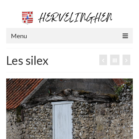
Menu
Vie municipale
Les silex
Coordonnées et permanence
CR du Conseil municipal
Les élus
Projets / Travaux
Les démarches administratives
Urbanisme